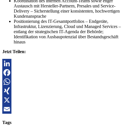
Koordination des internen Account-Teams sowie enger
Austausch mit Hersteller-Partnern, Presales und Service-
Delivery – Sicherstellung einer konsistenten, hochwertigen
Kundenansprache
Positionierung des IT-Gesamtportfolios – Endgeräte,
Infrastruktur, Lizenzierung, Cloud und Managed Services –
entlang der strategischen IT-Agenda der Behörde;
Identifikation von Ausbaupotenzial über Bestandsgeschäft
hinaus
Jetzt Teilen:
LinkedIn
Facebook
WhatsApp
XING
X
Email
Tags